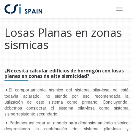
Saltar
Saltar
al
al
Losas Planas en zonas
contenido
pie
principal
de
sismicas
página
¿
Necesita
calcular edificios de hormigón con losas
planas en zonas de alta sismicidad?
El comportamiento sísmico del sistema pilar-losa no está
todavía aclarado
, no siendo por eso recomendada la
utilización de este sistema como primario. Concluyendo,
debemos considerar el sistema pilar-losa como sistema
sismorresistente secundario.
Podemos así crear un modelo para dimensionamiento sísmico
despreciando la contribución del sistema pilar-losa y