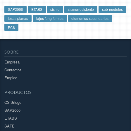
SAP2000
ETABS
sismo
sismorresistente
sub-modelos
losas planas
lajes fungiformes
elementos secundarios
EC8
SOBRE
Empresa
Contactos
Empleo
PRODUCTOS
CSiBridge
SAP2000
ETABS
SAFE