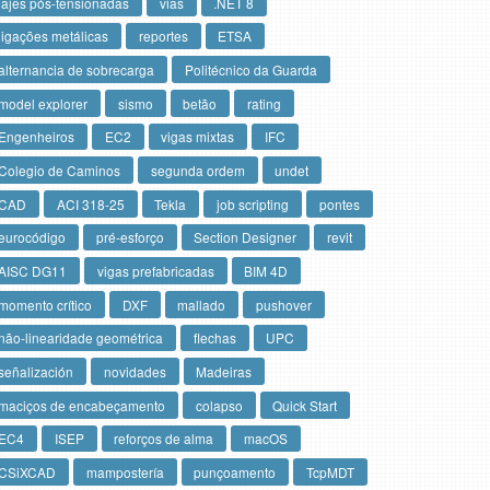
lajes pós-tensionadas
vias
.NET 8
ligações metálicas
reportes
ETSA
alternancia de sobrecarga
Politécnico da Guarda
model explorer
sismo
betão
rating
Engenheiros
EC2
vigas mixtas
IFC
Colegio de Caminos
segunda ordem
undet
CAD
ACI 318-25
Tekla
job scripting
pontes
eurocódigo
pré-esforço
Section Designer
revit
AISC DG11
vigas prefabricadas
BIM 4D
momento crítico
DXF
mallado
pushover
não-linearidade geométrica
flechas
UPC
señalización
novidades
Madeiras
maciços de encabeçamento
colapso
Quick Start
EC4
ISEP
reforços de alma
macOS
CSiXCAD
mampostería
punçoamento
TcpMDT