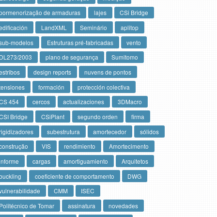
pormenorização de armaduras
lajes
CSi Bridge
edificación
LandXML
Seminário
aplitop
sub-modelos
Estruturas pré-fabricadas
vento
DL273/2003
plano de segurança
Sumitomo
estribos
design reports
nuvens de pontos
tensiones
formación
protección colectiva
CS 454
cercos
actualizaciones
3DMacro
CSI Bridge
CSiPlant
segundo orden
firma
rigidizadores
subestrutura
amortecedor
sólidos
construção
VIS
rendimiento
Amortecimento
informe
cargas
amortiguamiento
Arquitetos
buckling
coeficiente de comportamento
DWG
vulnerabilidade
CMM
ISEC
Politécnico de Tomar
assinatura
novedades