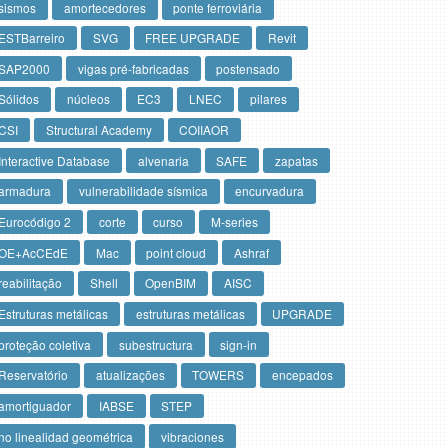
sismos
amortecedores
ponte ferroviária
ESTBarreiro
SVG
FREE UPGRADE
Revit
SAP2000
vigas pré-fabricadas
postensado
Sólidos
núcleos
EC3
LNEC
pilares
CSI
Structural Academy
COIIAOR
Interactive Database
alvenaria
SAFE
zapatas
armadura
vulnerabilidade sísmica
encurvadura
Eurocódigo 2
corte
curso
M-series
OE+AcCEdE
Mac
point cloud
Ashraf
reabilitação
Shell
OpenBIM
AISC
Estruturas metálicas
estruturas metálicas
UPGRADE
proteção coletiva
subestructura
sign-in
Reservatório
atualizações
TOWERS
encepados
amortiguador
IABSE
STEP
no linealidad geométrica
vibraciones