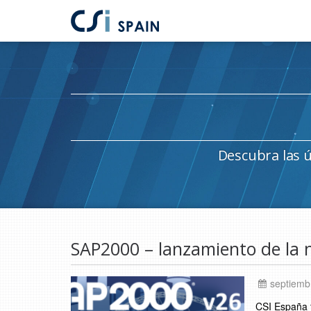
Saltar
al
contenido
principal
Descubra las 
Saltar
al
pie
SAP2000 – lanzamiento de la 
de
página
septiemb
CSI España t