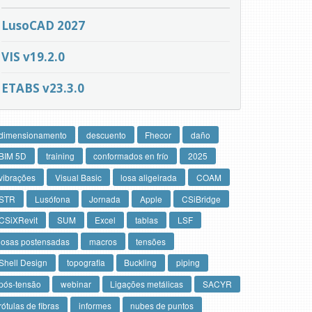
LusoCAD 2027
VIS v19.2.0
ETABS v23.3.0
dimensionamento
descuento
Fhecor
daño
BIM 5D
training
conformados en frío
2025
vibrações
Visual Basic
losa aligeirada
COAM
STR
Lusófona
Jornada
Apple
CSiBridge
CSiXRevit
SUM
Excel
tablas
LSF
losas postensadas
macros
tensões
Shell Design
topografia
Buckling
piping
pós-tensão
webinar
Ligações metálicas
SACYR
rótulas de fibras
informes
nubes de puntos