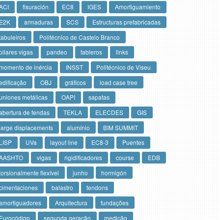
ACI
fisuración
EC8
IGES
Amortiguamiento
E2K
armaduras
SCS
Estructuras prefabricadas
tabuleiros
Politécnico de Castelo Branco
pilares vigas
pandeo
tableros
links
momento de inércia
INSST
Politécnico de Viseu
edificação
OBJ
gráficos
load case tree
uniones metálicas
OAPI
sapatas
abertura de fendas
TEKLA
ELECDES
GIS
large displacements
alumínio
BIM SUMMIT
LISP
UVa
layout line
EC8-3
Puentes
AASHTO
vigas
rigidificadores
course
EDB
torsionalmente flexível
junho
hormigón
cimentaciones
balastro
tendons
amortiguadores
Arquitectura
fundações
Eurocódigo
segunda geração
medição