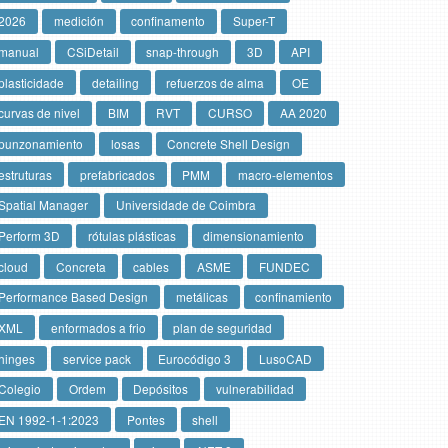
2026
medición
confinamento
Super-T
manual
CSiDetail
snap-through
3D
API
plasticidade
detailing
refuerzos de alma
OE
curvas de nivel
BIM
RVT
CURSO
AA 2020
punzonamiento
losas
Concrete Shell Design
estruturas
prefabricados
PMM
macro-elementos
Spatial Manager
Universidade de Coimbra
Perform 3D
rótulas plásticas
dimensionamiento
cloud
Concreta
cables
ASME
FUNDEC
Performance Based Design
metálicas
confinamiento
XML
enformados a frio
plan de seguridad
hinges
service pack
Eurocódigo 3
LusoCAD
Colegio
Ordem
Depósitos
vulnerabilidad
EN 1992-1-1:2023
Pontes
shell