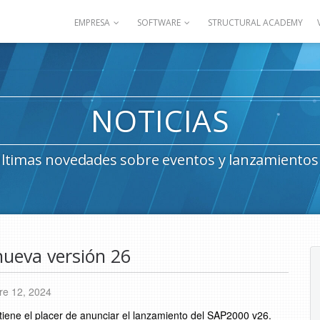
EMPRESA
SOFTWARE
STRUCTURAL ACADEMY
NOTICIAS
últimas novedades sobre eventos y lanzamiento
nueva versión 26
re 12, 2024
iene el placer de anunciar el lanzamiento del SAP2000 v26.