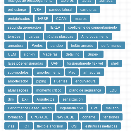
maciços de encabeçamento
tableros
tablas
Jornada
pré-esforço
VBA
pandeo lateral
carreteras
prefabricados
IABSE
COAM
macros
segunda generación
TEKLA
coeficiente de comportamiento
tensões
cargas
rótulas plásticas
Amortiguamiento
armadura
Pontes
pandeo
betão armado
performance
UEM
sign-in
Madeiras
detailing
Super-T
lajes pós-tensionadas
OAPI
torsionalmente flexível
shell
sub-modelos
amortecimento
Mac
armaduras
amortecedor
piping
Puentes
encurvadura
atualizações
momento crítico
plano de segurança
EDB
dim
DXF
Arquitectos
señalización
Performance Based Design
ingeniería civil
UVa
mallado
formação
UPGRADE
NAVICUBE
cortante
tensiones
vias
FCT
flexible a torsión
CSI
estruturas metálicas