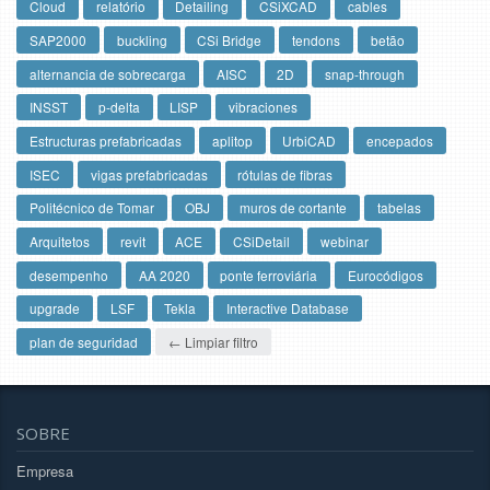
Cloud
relatório
Detailing
CSiXCAD
cables
SAP2000
buckling
CSi Bridge
tendons
betão
alternancia de sobrecarga
AISC
2D
snap-through
INSST
p-delta
LISP
vibraciones
Estructuras prefabricadas
aplitop
UrbiCAD
encepados
ISEC
vigas prefabricadas
rótulas de fibras
Politécnico de Tomar
OBJ
muros de cortante
tabelas
Arquitetos
revit
ACE
CSiDetail
webinar
desempenho
AA 2020
ponte ferroviária
Eurocódigos
upgrade
LSF
Tekla
Interactive Database
plan de seguridad
← Limpiar filtro
SOBRE
Empresa