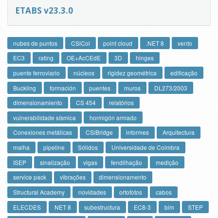
ETABS v23.3.0
nubes de puntos
CSiCol
point cloud
.NET 8
vento
EC3
rating
OE+AcCEdE
3D
hinges
puente ferroviario
núcleos
rigidez geométrica
edificação
Buckling
formación
puentes
muros
DL273/2003
dimensionamiento
CS 454
relatórios
vulnerabilidade sísmica
hormigón armado
Conexiones metálicas
CSiBridge
informes
Arquitectura
malha
pipeline
Sólidos
Universidade de Coimbra
ISEP
sinalização
vigas
fendilhação
medição
service pack
vibrações
dimensionamento
Structural Academy
novidades
ortofotos
cabos
ELECDES
NET 8
subestructura
EC8-3
bim
STEP