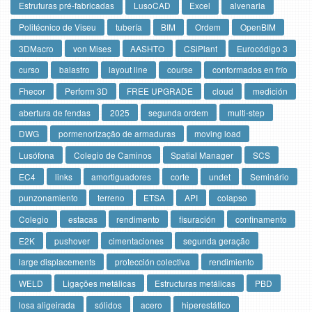
Estruturas pré-fabricadas
LusoCAD
Excel
alvenaria
Politécnico de Viseu
tubería
BIM
Ordem
OpenBIM
3DMacro
von Mises
AASHTO
CSiPlant
Eurocódigo 3
curso
balastro
layout line
course
conformados en frío
Fhecor
Perform 3D
FREE UPGRADE
cloud
medición
abertura de fendas
2025
segunda ordem
multi-step
DWG
pormenorização de armaduras
moving load
Lusófona
Colegio de Caminos
Spatial Manager
SCS
EC4
links
amortiguadores
corte
undet
Seminário
punzonamiento
terreno
ETSA
API
colapso
Colegio
estacas
rendimento
fisuración
confinamento
E2K
pushover
cimentaciones
segunda geração
large displacements
protección colectiva
rendimiento
WELD
Ligações metálicas
Estructuras metálicas
PBD
losa aligeirada
sólidos
acero
hiperestático