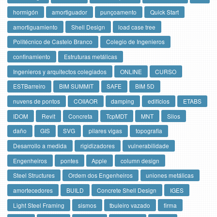
hormigón
amortiguador
punçoamento
Quick Start
amortiguamiento
Shell Design
load case tree
Politécnico de Castelo Branco
Colegio de Ingenieros
confinamiento
Estruturas metálicas
Ingenieros y arquitectos colegiados
ONLINE
CURSO
ESTBarreiro
BIM SUMMIT
SAFE
BIM 5D
nuvens de pontos
COIIAOR
damping
edifícios
ETABS
IDOM
Revit
Concreta
TcpMDT
MNT
Silos
daño
GIS
SVG
pilares vigas
topografia
Desarrollo a medida
rigidizadores
vulnerabilidade
Engenheiros
pontes
Apple
column design
Steel Structures
Ordem dos Engenheiros
uniones metálicas
amortecedores
BUILD
Concrete Shell Design
IGES
Light Steel Framing
sismos
tbuleiro vazado
firma