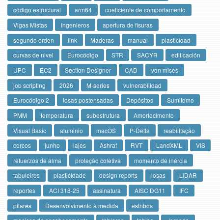
código estructural
arm64
coeficiente de comportamento
Vigas Mistas
Ingenieros
apertura de fisuras
segundo orden
link
Maderas
manual
plasticidad
curvas de nivel
Eurocódigo
STR
SACYR
edificación
UPC
EC2
Section Designer
CAD
von mises
job scripting
2026
M-series
vulnerabilidad
Eurocódigo 2
losas postensadas
Depósitos
Sumitomo
PMM
temperatura
subestrutura
Amortecimento
Visual Basic
aluminio
macOS
P-Delta
reabilitação
cercos
junho
lajes
Ashraf
RVT
LandXML
VIS
refuerzos de alma
proteção coletiva
momento de inércia
tabuleiros
plasticidade
design reports
losas
LiDAR
reportes
ACI 318-25
assinatura
AISC DG11
IFC
pilares
Desenvolvimento à medida
estribos