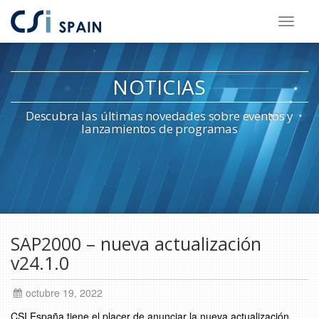
Saltar
al
contenido
NOTICIAS
principal
Descubra las últimas novedades sobre eventos y
lanzamientos de programas
Saltar
al
SAP2000 – nueva actualización
pie
v24.1.0
de
página
octubre 19, 2022
CSI España tiene el placer de anunciar la nueva actualización