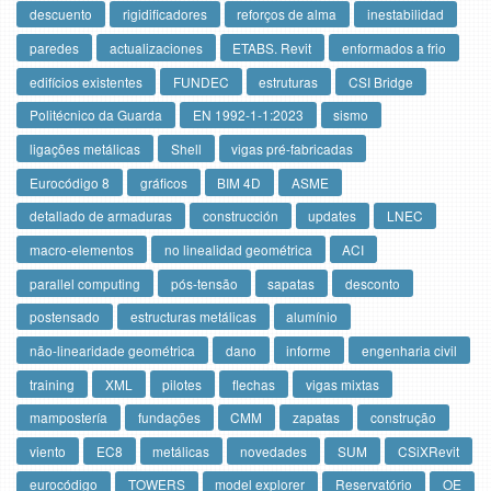
descuento
rigidificadores
reforços de alma
inestabilidad
paredes
actualizaciones
ETABS. Revit
enformados a frio
edifícios existentes
FUNDEC
estruturas
CSI Bridge
Politécnico da Guarda
EN 1992-1-1:2023
sismo
ligações metálicas
Shell
vigas pré-fabricadas
Eurocódigo 8
gráficos
BIM 4D
ASME
detallado de armaduras
construcción
updates
LNEC
macro-elementos
no linealidad geométrica
ACI
parallel computing
pós-tensão
sapatas
desconto
postensado
estructuras metálicas
alumínio
não-linearidade geométrica
dano
informe
engenharia civil
training
XML
pilotes
flechas
vigas mixtas
mampostería
fundações
CMM
zapatas
construção
viento
EC8
metálicas
novedades
SUM
CSiXRevit
eurocódigo
TOWERS
model explorer
Reservatório
OE