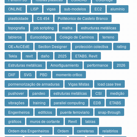
ONLINE
LISP
vigas
sub-modelos
EC2
alumínio
plasticidade
CS 454
Politécnico de Castelo Branco
topografia
job scripting
malha
estructuras metálicas
tableros
Eurocódigos
Colegio de Caminos
terreno
OE+AcCEdE
Section Designer
protección colectiva
rating
Tekla
revit
daño
2025
ETABS. Revit
Estruturas metálicas
Amortiguamiento
performance
2026
DXF
SVG
PBD
momento crítico
pormenorização de armaduras
Vigas Mistas
load case tree
pushover
pandeo
estruturas metálicas
CSI
medição
vibrações
training
parallel computing
EDB
ETABS
Engenheiros
edifícios
puente ferroviario
snap-through
gráficos
muros de cortante
Revit
tablas
Ordem dos Engenheiros
Ordem
carreteras
relatórios