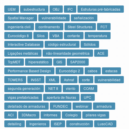
UEM
subestructura
OBJ
IFC
Estruturas pré-fabricadas
Spatial Manager
vulnerabilidade
señalización
ingeniería civil
confinamento
Steel Structures
FCT
Eurocódigo 8
Silos
VBA
cortante
temperatura
Interactive Database
código estructural
Sólidos
Ligações metálicas
não-linearidade geométrica
ACE
TcpMDT
hiperestático
GIS
SAP2000
Performance Based Design
Eurocódigo 2
cabos
estacas
TOWERS
INSST
XML
Ashraf
corte
vulnerabilidad
segunda generación
NET 8
viento
COAM
vigas prefabricadas
apertura de fisuras
UPC
detallado de armaduras
FUNDEC
webinar
armadura
ACI
3DMacro
informes
Colegio
pilares vigas
detailing
Ingenieros
ISEP
construcción
LusoCAD