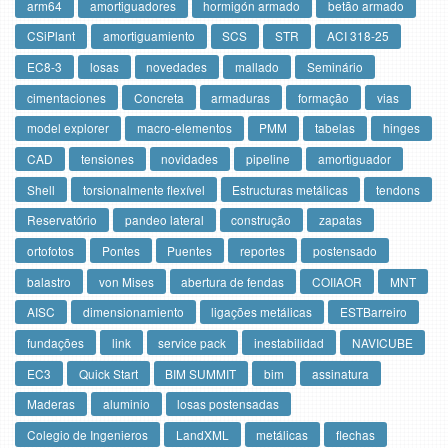
arm64
amortiguadores
hormigón armado
betão armado
CSiPlant
amortiguamiento
SCS
STR
ACI 318-25
EC8-3
losas
novedades
mallado
Seminário
cimentaciones
Concreta
armaduras
formação
vias
model explorer
macro-elementos
PMM
tabelas
hinges
CAD
tensiones
novidades
pipeline
amortiguador
Shell
torsionalmente flexível
Estructuras metálicas
tendons
Reservatório
pandeo lateral
construção
zapatas
ortofotos
Pontes
Puentes
reportes
postensado
balastro
von Mises
abertura de fendas
COIIAOR
MNT
AISC
dimensionamiento
ligações metálicas
ESTBarreiro
fundações
link
service pack
inestabilidad
NAVICUBE
EC3
Quick Start
BIM SUMMIT
bim
assinatura
Maderas
aluminio
losas postensadas
Colegio de Ingenieros
LandXML
metálicas
flechas