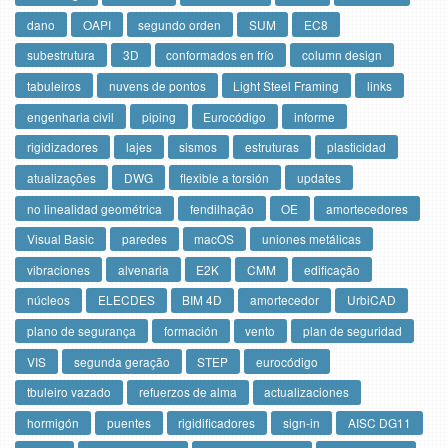
dano
OAPI
segundo orden
SUM
EC8
subestrutura
3D
conformados en frío
column design
tabuleiros
nuvens de pontos
Light Steel Framing
links
engenharia civil
piping
Eurocódigo
informe
rigidizadores
lajes
sismos
estruturas
plasticidad
atualizações
DWG
flexible a torsión
updates
no linealidad geométrica
fendilhação
OE
amortecedores
Visual Basic
paredes
macOS
uniones metálicas
vibraciones
alvenaria
E2K
CMM
edificação
núcleos
ELECDES
BIM 4D
amortecedor
UrbiCAD
plano de segurança
formación
vento
plan de seguridad
VIS
segunda geração
STEP
eurocódigo
tbuleiro vazado
refuerzos de alma
actualizaciones
hormigón
puentes
rigidificadores
sign-in
AISC DG11