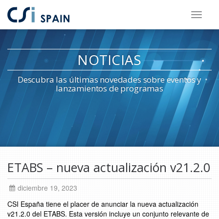
Saltar
al
contenido
NOTICIAS
principal
Descubra las últimas novedades sobre eventos y
lanzamientos de programas
Saltar
al
ETABS – nueva actualización v21.2.0
pie
de
diciembre 19, 2023
página
CSI España tiene el placer de anunciar la nueva actualización
v21.2.0 del ETABS. Esta versión incluye un conjunto relevante de