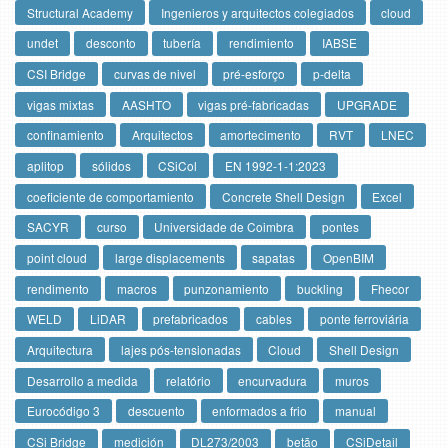
Structural Academy
Ingenieros y arquitectos colegiados
cloud
undet
desconto
tubería
rendimiento
IABSE
CSI Bridge
curvas de nivel
pré-esforço
p-delta
vigas mixtas
AASHTO
vigas pré-fabricadas
UPGRADE
confinamiento
Arquitectos
amortecimento
RVT
LNEC
aplitop
sólidos
CSiCol
EN 1992-1-1:2023
coeficiente de comportamiento
Concrete Shell Design
Excel
SACYR
curso
Universidade de Coimbra
pontes
point cloud
large displacements
sapatas
OpenBIM
rendimento
macros
punzonamiento
buckling
Fhecor
WELD
LiDAR
prefabricados
cables
ponte ferroviária
Arquitectura
lajes pós-tensionadas
Cloud
Shell Design
Desarrollo a medida
relatório
encurvadura
muros
Eurocódigo 3
descuento
enformados a frio
manual
CSi Bridge
medición
DL273/2003
betão
CSiDetail