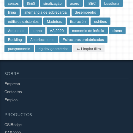
cercos
IGES
sinalização
acero
ISEC
Lusófona
firma
alternancia de sobrecarga
desempenho
edifícios existentes
Madeiras
fisuración
estribos
Arquitetos
junho
AA 2020
momento de inércia
sismo
Buckling
Amortecimento
Estructuras prefabricadas
punçoamento
rigidez geométrica
← Limpiar filtro
SOBRE
Empresa
Contactos
Empleo
PRODUCTOS
CSiBridge
SAP2000