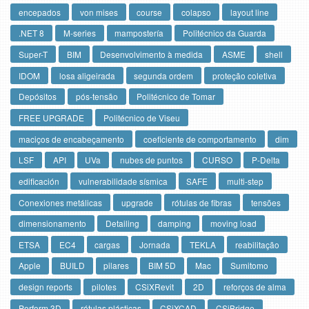
encepados
von mises
course
colapso
layout line
.NET 8
M-series
mampostería
Politécnico da Guarda
Super-T
BIM
Desenvolvimento à medida
ASME
shell
IDOM
losa aligeirada
segunda ordem
proteção coletiva
Depósitos
pós-tensão
Politécnico de Tomar
FREE UPGRADE
Politécnico de Viseu
maciços de encabeçamento
coeficiente de comportamento
dim
LSF
API
UVa
nubes de puntos
CURSO
P-Delta
edificación
vulnerabilidade sísmica
SAFE
multi-step
Conexiones metálicas
upgrade
rótulas de fibras
tensões
dimensionamento
Detailing
damping
moving load
ETSA
EC4
cargas
Jornada
TEKLA
reabilitação
Apple
BUILD
pilares
BIM 5D
Mac
Sumitomo
design reports
pilotes
CSiXRevit
2D
reforços de alma
Perform 3D
rótulas plásticas
CSiXCAD
CSiBridge