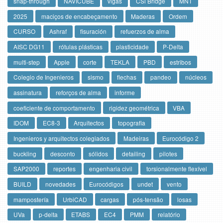
snap-through
NAVICUBE
vigas
CSi Bridge
MNT
2025
maciços de encabeçamento
Maderas
Ordem
CURSO
Ashraf
fisuración
refuerzos de alma
AISC DG11
rótulas plásticas
plasticidade
P-Delta
multi-step
Apple
corte
TEKLA
PBD
estribos
Colegio de Ingenieros
sismo
flechas
pandeo
núcleos
assinatura
reforços de alma
informe
coeficiente de comportamento
rigidez geométrica
VBA
IDOM
EC8-3
Arquitectos
topografia
Ingenieros y arquitectos colegiados
Madeiras
Eurocódigo 2
buckling
desconto
sólidos
detailing
pilotes
SAP2000
reportes
engenharia civil
torsionalmente flexível
BUILD
novedades
Eurocódigos
undet
vento
mampostería
UrbiCAD
cargas
pós-tensão
losas
UVa
p-delta
ETABS
EC4
PMM
relatório