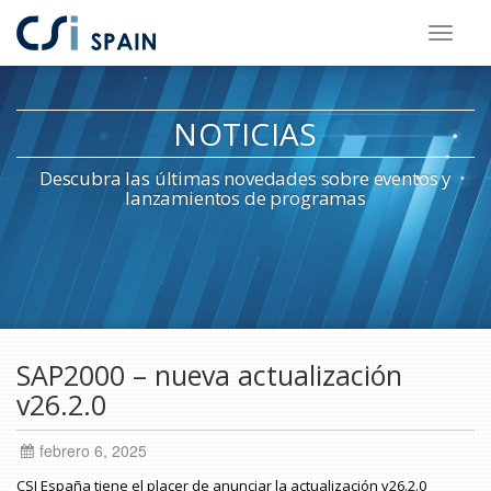
Saltar
al
contenido
NOTICIAS
principal
Descubra las últimas novedades sobre eventos y
lanzamientos de programas
Saltar
al
SAP2000 – nueva actualización
pie
v26.2.0
de
página
febrero 6, 2025
CSI España tiene el placer de anunciar la actualización v26.2.0