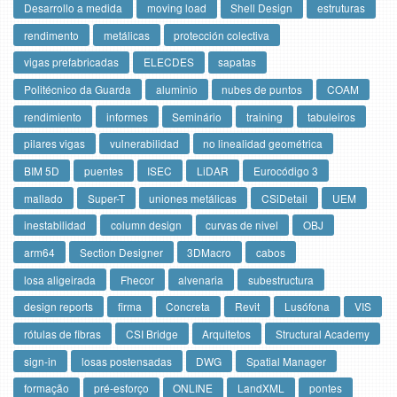
Desarrollo a medida
moving load
Shell Design
estruturas
rendimento
metálicas
protección colectiva
vigas prefabricadas
ELECDES
sapatas
Politécnico da Guarda
aluminio
nubes de puntos
COAM
rendimiento
informes
Seminário
training
tabuleiros
pilares vigas
vulnerabilidad
no linealidad geométrica
BIM 5D
puentes
ISEC
LiDAR
Eurocódigo 3
mallado
Super-T
uniones metálicas
CSiDetail
UEM
inestabilidad
column design
curvas de nivel
OBJ
arm64
Section Designer
3DMacro
cabos
losa aligeirada
Fhecor
alvenaria
subestructura
design reports
firma
Concreta
Revit
Lusófona
VIS
rótulas de fibras
CSI Bridge
Arquitetos
Structural Academy
sign-in
losas postensadas
DWG
Spatial Manager
formação
pré-esforço
ONLINE
LandXML
pontes