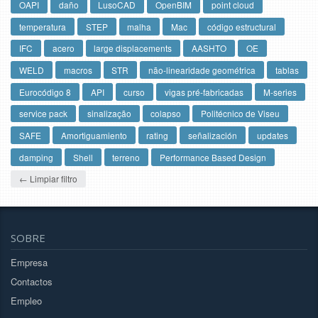
OAPI
daño
LusoCAD
OpenBIM
point cloud
temperatura
STEP
malha
Mac
código estructural
IFC
acero
large displacements
AASHTO
OE
WELD
macros
STR
não-linearidade geométrica
tablas
Eurocódigo 8
API
curso
vigas pré-fabricadas
M-series
service pack
sinalização
colapso
Politécnico de Viseu
SAFE
Amortiguamiento
rating
señalización
updates
damping
Shell
terreno
Performance Based Design
← Limpiar filtro
SOBRE
Empresa
Contactos
Empleo