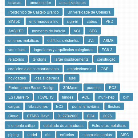
estacas
amortecedor
actualizaciones
Politécnico de Castelo Branco
Universidade de Coimbra
BIM 5D
enformados a frio
sign-in
cabos
PBD
AASHTO
momento de inércia
ACI
ISEC
uniones metálicas
edifícios existentes
UVa
ASME
von mises
Ingenieros y arquitectos colegiados
EC8-3
relatórios
tendons
large displacements
construção
coeficiente de comportamento
amortecimento
OAPI
novidades
losa aligeirada
lajes
Performance Based Design
3DMacro
puentes
EC3
ESTBarreiro
TOWERS
hinges
ACE
multi-step
bim
cargas
vibraciones
EC2
ponte ferroviária
flechas
Cloud
ETABS. Revit
DL273/2003
EC4
2026
momento crítico
detallado de armaduras
Estruturas metálicas
piping
undet
dim
edifícios
macro-elementos
AISC