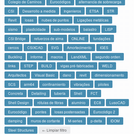
Colegio de Caminos
Eurocódigos
alternancia de sobrecarga
CSI
Desarrollo a medida
Ingenieros
ETSA
STR
Revit
losas
nubes de puntos
Ligações metálicas
sismo
plasticidade
sub-modelos
balastro
LISP
CSI Bridge
refuerzos de alma
ONLINE
fundações
cercos
CSiXCAD
SVG
Amortecimento
IGES
Buckling
informe
macros
LandXML
segundo orden
links
STEP
BUILD
vigas pré-fabricadas
WELD
Arquitectos
Visual Basic
dano
revit
dimensionamento
SCS
arm64
confinamiento
vibrações
pilotes
Concreta
Detailing
tubería
Shell
FCT
Shell Design
rótulas de fibras
alumínio
EC8
LusoCAD
Eurocódigo
pontes
losas postensadas
Eurocódigo 2
damping
muros de cortante
M-series
p-delta
IDOM
Steel Structures
← Limpiar filtro