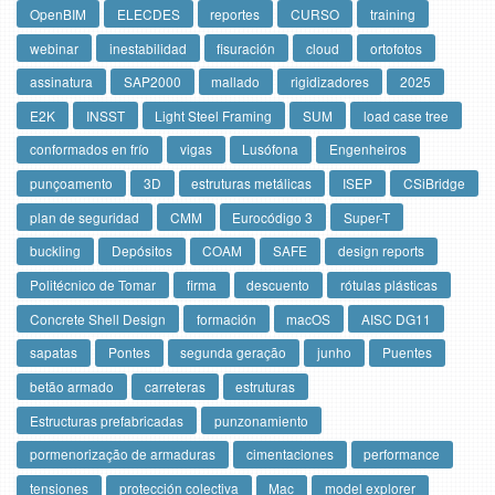
OpenBIM
ELECDES
reportes
CURSO
training
webinar
inestabilidad
fisuración
cloud
ortofotos
assinatura
SAP2000
mallado
rigidizadores
2025
E2K
INSST
Light Steel Framing
SUM
load case tree
conformados en frío
vigas
Lusófona
Engenheiros
punçoamento
3D
estruturas metálicas
ISEP
CSiBridge
plan de seguridad
CMM
Eurocódigo 3
Super-T
buckling
Depósitos
COAM
SAFE
design reports
Politécnico de Tomar
firma
descuento
rótulas plásticas
Concrete Shell Design
formación
macOS
AISC DG11
sapatas
Pontes
segunda geração
junho
Puentes
betão armado
carreteras
estruturas
Estructuras prefabricadas
punzonamiento
pormenorização de armaduras
cimentaciones
performance
tensiones
protección colectiva
Mac
model explorer