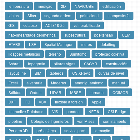
temperatura
medição
2D
NAVICUBE
edificación
tablas
Silos
segunda ordem
point cloud
mampostería
GIS
colapso
ACI 318-25
vulnerabilidade
não-linearidade geométrica
subestrutura
pós-tensão
UEM
ETABS
LSF
Spatial Manager
muros
detailing
ligações metálicas
terreno
Sumitomo
proteção coletiva
Ashraf
topografia
pilares vigas
SACYR
construcción
layout line
BIM
tableros
CSiXRevit
curvas de nivel
Excel
alvenaria
Maderas
amortiguamiento
manual
Sólidos
Ordem
LiDAR
IABSE
Jornada
COIIAOR
DXF
IFC
VBA
flexible a torsión
Apple
Interactive Database
VIS
pandeo
NET 8
CSi Bridge
pipeline
Colegio de Ingenieros
von Mises
confinamento
Perform 3D
pré-esforço
service pack
formação