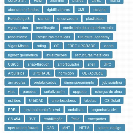
Quick Start
PMM
aluminio
pilares
LNEC
malha
abertura de fendas
rigidificadores
XML
cortante
Eurocódigo 8
sismos
encurvadura
plasticidad
vigas mixtas
fendilhação
coeficiente de comportamiento
rendimiento
Estructuras metálicas
Structural Academy
Vigas Mistas
rating
OE
FREE UPGRADE
viento
rigidez geométrica
atualizações
estructuras metálicas
CSiCol
snap-through
amortiguador
shell
UPC
Arquitetos
UPGRADE
hormigón
OE+AcCEdE
armaduras
prefabricados
dimensionamiento
job scripting
vias
paredes
señalización
upgrade
reforços de alma
estribos
UrbiCAD
amortecedores
tabelas
CSiDetail
EDB
torsionalmente flexível
metálicas
engenharia civil
CS 454
RVT
reabilitação
Tekla
encepados
apertura de fisuras
CAD
MNT
.NET 8
column design