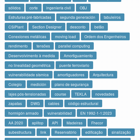
sólidos
corte
ingeniería civil
OBJ
Estruturas pré-fabricadas
segunda generación
tabuleiros
CSiPlant
Section Designer
desconto
betão
Conexiones metálicas
moving load
Ordem dos Engenheiros
rendimento
tensões
parallel computing
Desenvolvimento à medida
Amortiguamiento
no linealidad geométrica
puente ferroviario
vulnerabilidade sísmica
amortiguadores
Arquitectura
Colegio
medición
plano de segurança
lajes pós-tensionadas
course
TEKLA
novedades
zapatas
DWG
cables
código estructural
hormigón armado
vulnerabilidad
EN 1992-1-1:2023
AA 2020
aplitop
API
Madeiras
Fhecor
subestructura
link
Reservatório
edificação
sinalização