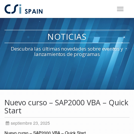
Saltar
al
contenido
NOTICIAS
principal
Descubra las últimas novedades sobre eventos y
lanzamientos de programas
Saltar
al
Nuevo curso – SAP2000 VBA – Quick
pie
Start
de
página
septiembre 23, 2025
Nuevo curso – SAP2000 VBA – Quick Start