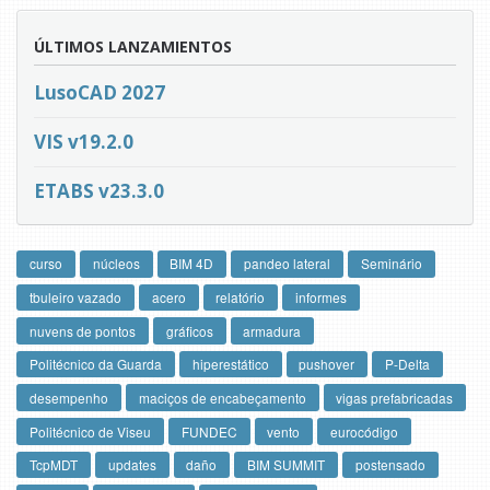
ÚLTIMOS LANZAMIENTOS
LusoCAD 2027
VIS v19.2.0
ETABS v23.3.0
curso
núcleos
BIM 4D
pandeo lateral
Seminário
tbuleiro vazado
acero
relatório
informes
nuvens de pontos
gráficos
armadura
Politécnico da Guarda
hiperestático
pushover
P-Delta
desempenho
maciços de encabeçamento
vigas prefabricadas
Politécnico de Viseu
FUNDEC
vento
eurocódigo
TcpMDT
updates
daño
BIM SUMMIT
postensado